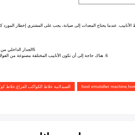
أنابيب. عندما يحتاج المعدات إلى صيانة، يجب على المشتري إخطار المورد كت
5الجدار الداخلي من الوعاء (316L) يتطلب صقل المرآة 300 الشبكة، حجم المعدات:
6. هناك حاجة إلى أن تكون الأنابيب المختلفة مصنوعة من الفولاذ المقاوم للصدأ (316L المواد المطلوبة لجزء المواد التي تتصل)
food emulsifier machine,hom
الصيدلانية خلاط الكواكب الفراغ,خلاط كوك