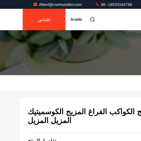
Albert@cnemulsifier.com
86--19533164786
إقتباس
Arabic
يج الكواكب الفراغ المزيج الكوسميتيك
المزيل المزيل
تفاصيل المنتج