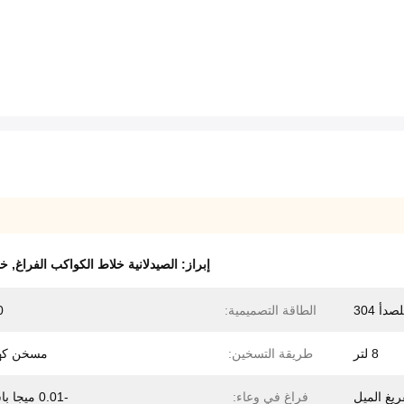
إبراز:
الصيدلانية خلاط الكواكب الفراغ
,
خل
أ 304
الطاقة التصميمية:
10
8 لتر
طريقة التسخين:
مسخن كهرب
ريغ الميل
فراغ في وعاء:
-0.01 ميجا باسكال