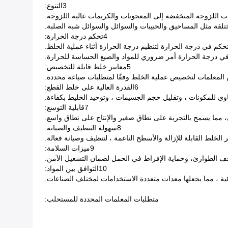
3التنوع:
ت اللزوجة المنخفضة إلى المعجونات والكريمات عالية اللزوجة.
لفة مثل المساحيق والحبيبات والسوائل والسوائل شبه الصلبة.
4تحكم درجة الحرارة:
حكم في درجة الحرارة لتنظيم درجة الحرارة أثناء عملية الخلط.
في درجة الحرارة أمر ضروري للمواد والصيغ الحساسة للحرارة.
5معايير خلط قابلة للتخصيص:
لمعلمات لتخصيص عملية الخلط وفقًا لمتطلبات صياغة محددة.
6القدرة العالية على خلط القطع:
ساوي للمكونات ، وتقليل حجم الجسيمات ، وتوحيد الخليط بكفاءة.
7قابلية التوسع:
، مما يسمح بالتجربة على نطاق صغير والإنتاج على نطاق واسع.
8سهولة التنظيف والصيانة:
لخلط القابلة للإزالة والأسطح الناعمة ، لتنظيف وصيانة فعالة.
9ميزات السلامة:
وقف الطوارئ، وحماية الإفراط في الحمل لضمان التشغيل الآمن.
10التوافق بين المواد:
ية ، مما يجعلها معدات متعددة الاستخدامات لمختلف الصناعات.
متطلبات المعلمات المحددة للمستحلب: