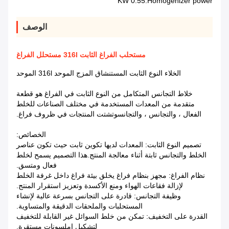
0.55 KW
Homogenizer power:
الوصف
مستحلب الفراغ الثابت 316l مستحلل الفراغ
الخلاء النوع الثابت المستنشاق المزج الموحد 316l الموحد
خلاط التجانس المتكامل من النوع الثابت في الفراغ هو قطعة
متقدمة من المعدات المستخدمة في مختلف الصناعات للخلط
الفعال ، والتجانس ، والتجانسوتشتت المنتجات في ظروف فراغ.
الخصائص:
تصميم النوع الثابت: المعدات لديها تكوين ثابت حيث تكون عناصر
الخلط والتجانس ثابتة أثناء معالجة المنتج.هذا التصميم يسمح لخلط
فعال ومتسق.
نظام الفراغ: مجهز بنظام فراغ يخلق بيئة فراغ داخل غرفة الخلط
لإزالة فقاعات الهواء ومنع الأكسدة وتعزيز استقرار المنتج.
وظيفة التجانس: قادرة على التجانس بسرعة عالية لإنشاء
المستحلبات والملحقات الدقيقة والمتساوية.
القدرة على التخفيف: تمكن من خلط السوائل غير القابلة للتخفيف
لتشكيل إملسونات مستقرة.