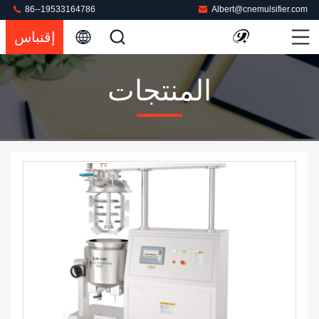
86--19533164786
Albert@cnemulsifier.com
إقتباس
المنتجات