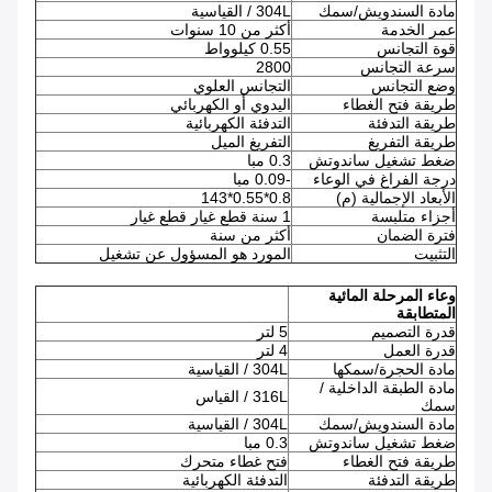
مادة السندويش/سمك
304L / القياسية
عمر الخدمة
أكثر من 10 سنوات
قوة التجانس
0.55 كيلوواط
سرعة التجانس
2800
وضع التجانس
التجانس العلوي
طريقة فتح الغطاء
اليدوي أو الكهربائي
طريقة التدفئة
التدفئة الكهربائية
طريقة التفريغ
التفريغ الميل
ضغط تشغيل ساندوتش
0.3 مبا
درجة الفراغ في الوعاء
-0.09 مبا
الأبعاد الإجمالية (م)
0.8*0.55*143
أجزاء متلبسة
1 سنة قطع غيار قطع غيار
فترة الضمان
أكثر من سنة
التثبيت
المورد هو المسؤول عن تشغيل
وعاء المرحلة المائية
المتطابقة
قدرة التصميم
5 لتر
قدرة العمل
4 لتر
مادة الحجرة/سمكها
304L / القياسية
مادة الطبقة الداخلية /
316L / القياس
سمك
مادة السندويش/سمك
304L / القياسية
ضغط تشغيل ساندوتش
0.3 مبا
طريقة فتح الغطاء
فتح غطاء متحرك
طريقة التدفئة
التدفئة الكهربائية