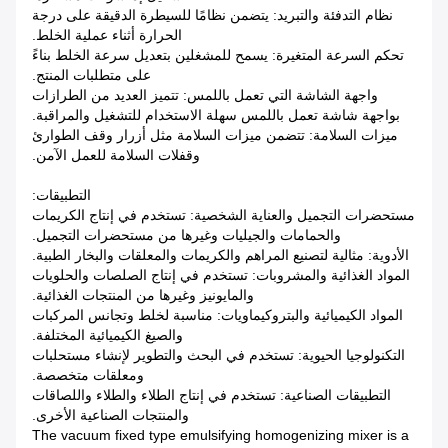
نظام التدفئة والتبريد: يتضمن نظامًا للسيطرة الدقيقة على درجة
الحرارة أثناء عملية الخلط.
تحكم السرعة المتغيرة: يسمح للمشغلين بتعديل سرعة الخلط بناءً
على متطلبات المنتج.
واجهة الشاشة التي تعمل باللمس: تتميز العديد من الطرازات
بواجهة شاشة تعمل باللمس سهلة الاستخدام للتشغيل والمراقبة.
ميزات السلامة: تتضمن ميزات السلامة مثل أزرار وقف الطوارئ
وقفلات السلامة للعمل الآمن.
التطبيقات:
مستحضرات التجميل والعناية الشخصية: تستخدم في إنتاج الكريمات
والحمامات والجيليات وغيرها من مستحضرات التجميل.
الأدوية: مثالية لتصنيع المراهم والكريمات والمعلقات والبخار الطبية.
المواد الغذائية والمشروبات: تستخدم في إنتاج الصلصات والحلويات
والمايونيز وغيرها من المنتجات الغذائية.
المواد الكيميائية والبتروكيماويات: مناسبة لخلط وتجانس المركبات
والصيغ الكيميائية المختلفة.
التكنولوجيا الحيوية: تستخدم في البحث والتطوير لإنشاء مستحلبات
ومعلقات متخصصة.
التطبيقات الصناعية: تستخدم في إنتاج الطلاء والطلاء واللصاقات
والمنتجات الصناعية الأخرى.
The vacuum fixed type emulsifying homogenizing mixer is a