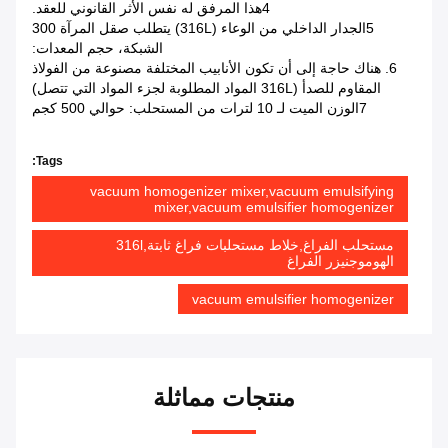
4هذا المرفق له نفس الأثر القانوني للعقد.
5الجدار الداخلي من الوعاء (316L) يتطلب صقل المرآة 300
الشبكة، حجم المعدات:
6. هناك حاجة إلى أن تكون الأنابيب المختلفة مصنوعة من الفولاذ
المقاوم للصدأ (316L المواد المطلوبة لجزء المواد التي تتصل)
7الوزن الميت لـ 10 لترات من المستحلب: حوالي 500 كجم
Tags:
vacuum homogenizer mixer,vacuum emulsifying
mixer,vacuum emulsifier homogenizer
مستحلب الفراغ,خلاط مستحلبات فراغ ثابتة,316l
الهوموجنيزر الفراغ
vacuum emulsifier homogenizer
منتجات مماثلة