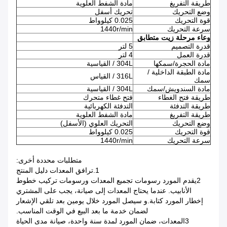
طريقة التفريغ
مادة الشفط العلوية
وضع التحريك
تحريك أسفل
قوة التحريك
0.025 كيلوواط
سرعة التحريك
1440r/min
وعاء مرحلة زيت متطابق
قدرة التصميم
5 لتر
قدرة العمل
4 لتر
مادة الحجرة/سمكها
304L / القياسية
مادة الطبقة الداخلية /
316L / القياس
سمك
مادة السندويش/سمك
304L / القياسية
طريقة فتح الغطاء
فتح غطاء متحرك
طريقة التدفئة
التدفئة الكهربائية
طريقة التفريغ
مادة الشفط العلوية
وضع التحريك
التحريك العلوي (الأسفل)
قوة التحريك
0.025 كيلوواط
سرعة التحريك
1440r/min
متطلبات محددة أخرى:
1.ترافق المعدات دليل المنتج
2يقدم المورد رسومات تجميع المعدات ورسومات تركيب خطوط
الأنابيب. عندما يحتاج المعدات إلى صيانة، يجب على المشتري
إخطار المورد كتابة.و سيصل المورد خلال يومين بعد تلقي الإشعار
لضمان خدمة ما بعد البيع في الوقت المناسب.
3المعدات، ضمان المورد لمدة سنة واحدة، صيانة مدى الحياة